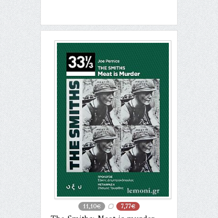
11,10€
7,77€