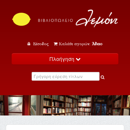
Είσοδος
Καλάθι αγορών:
Άδειο
Πλοήγηση
Αρχική
Κατάλογος
Νέα
Εκδηλώσεις
Επικοινωνία