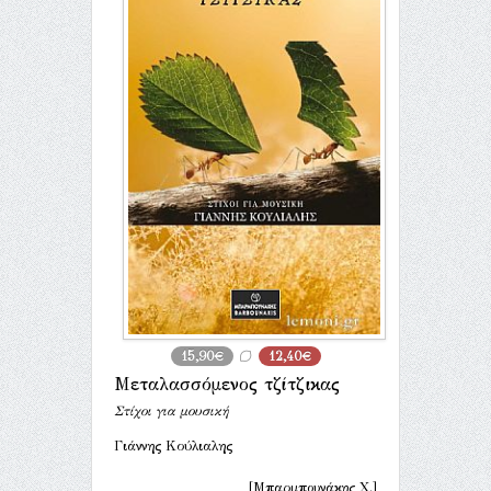
15,90€
12,40€
Μεταλασσόμενος τζίτζικας
Στίχοι για μουσική
Γιάννης Κούλιαλης
[Μπαρμπουνάκης Χ.]