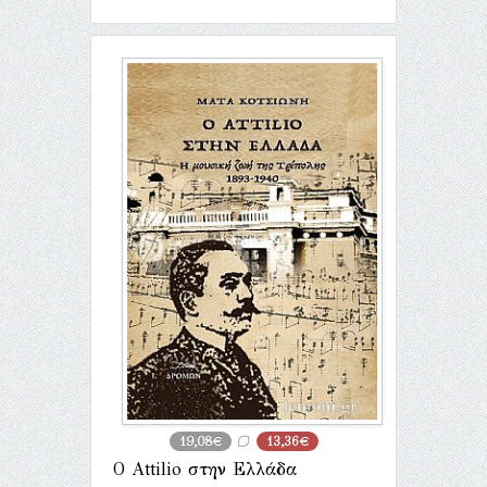
19,08€
13,36€
Ο Attilio στην Ελλάδα