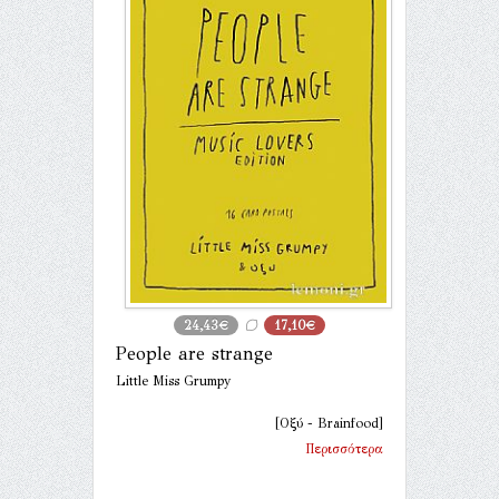
24,43€
17,10€
People are strange
Little Miss Grumpy
[Οξύ - Brainfood]
Περισσότερα