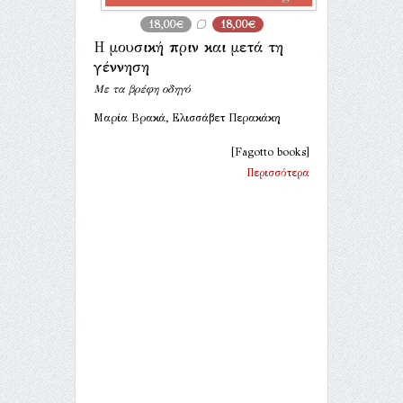
18,00€
18,00€
Η μουσική πριν και μετά τη
γέννηση
Με τα βρέφη οδηγό
Μαρία Βρακά, Ελισσάβετ Περακάκη
[Fagotto books]
Περισσότερα