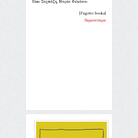
Βίκυ Σαχπάζη, Μαρία Φιλιάνου
[Fagotto books]
Περισσότερα