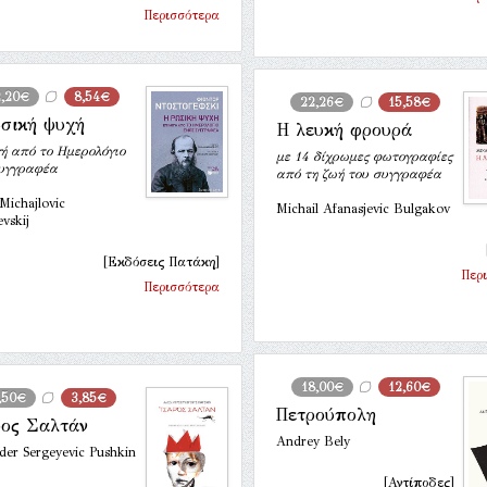
Περισσότερα
2,20€
8,54€
22,26€
15,58€
σική ψυχή
Η λευκή φρουρά
ή από το Ημερολόγιο
με 14 δίχρωμες φωτογραφίες
Συγγραφέα
από τη ζωή του συγγραφέα
Michajlovic
Michail Afanasjevic Bulgakov
vskij
[Εκδόσεις Πατάκη]
Περ
Περισσότερα
18,00€
12,60€
,50€
3,85€
Πετρούπολη
ος Σαλτάν
Andrey Bely
der Sergeyevic Pushkin
[Αντίποδες]