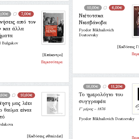
10,00€
6,00€
0,00€
7,00€
Νιέτοτσκα
νήσεις από τον
Νιεσβάνοβα
ν και άλλα
Fyodor Mikhailovich
ήματα
Dostoevsky
l Bulgakov
[Εκδόσεις Γ
Περ
[Επίκεντρο]
Περισσότερα
16,00€
11,20€
Το ημερολόγιο του
,60€
10,60€
συγγραφέα
ίηση μας λέει
Γ΄ μέρος – 1876
το θαύμα είναι
τό
Fyodor Mikhailovich Dostoevsky
edakova
[Εκδόσεις s@mizdat]
Περ