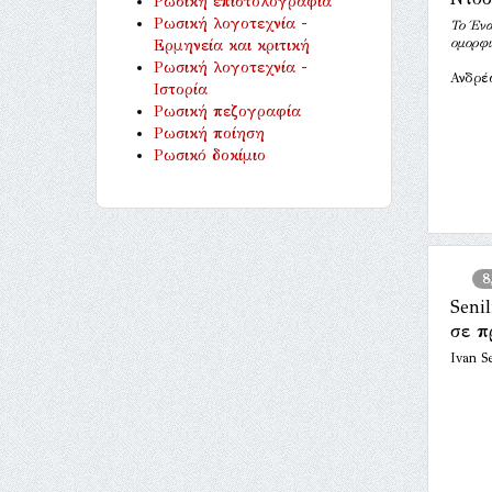
Ρωσική επιστολογραφία
Ρωσική λογοτεχνία -
Το Ένα
ομορφι
Ερμηνεία και κριτική
Ρωσική λογοτεχνία -
Ανδρέ
Ιστορία
Ρωσική πεζογραφία
Ρωσική ποίηση
Ρωσικό δοκίμιο
8
Seni
σε π
Ivan S