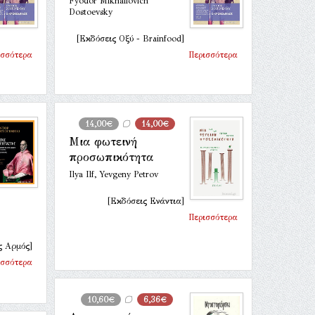
Fyodor Mikhailovich
Dostoevsky
[Εκδόσεις Οξύ - Brainfood]
ισσότερα
Περισσότερα
14,00€
14,00€
Μια φωτεινή
προσωπικότητα
Ilya Ilf, Yevgeny Petrov
[Εκδόσεις Ενάντια]
Περισσότερα
ς Αρμός]
ισσότερα
10,60€
6,36€