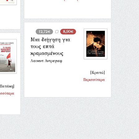
12,72€
8,90€
Μια διήγηση για
τους επτά
κρεμασμένους
Λεονιντ Αντρεγιεφ
[Ερατώ]
Περισσότερα
 Πατάκη]
ισσότερα