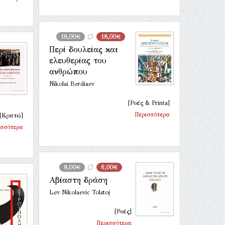
18,00€
18,00€
Περί δουλείας και
ελευθερίας του
ανθρώπου
Nikolai Berdiaev
[Ροές & Printa]
Περισσότερα
[Ερατώ]
ισσότερα
8,00€
6,00€
Αβίαστη δράση
Lev Nikolaevic Tolstoj
[Ροές]
Περισσότερα