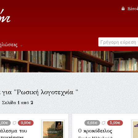
Είσο
ηλώσεις
 για "Ρωσική λογοτεχνία "
. Σελίδα
1
από
2
1,00€
9,90€
6,66€
5,99€
άλεσμα του
Ο κροκόδειλος
τογιέφσκι