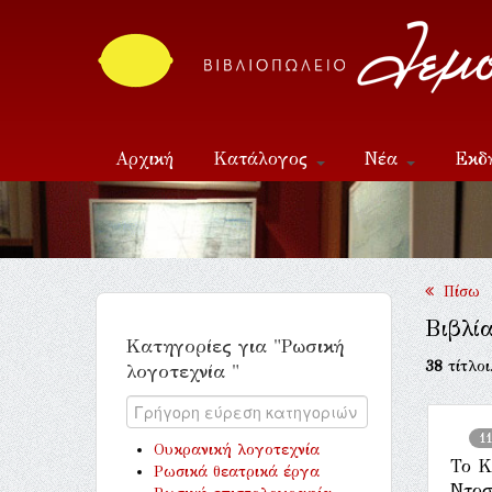
Αρχική
Κατάλογος
Νέα
Εκδ
Επικοινωνία
Πίσω
Βιβλία
Κατηγορίες για "Ρωσική
38
τίτλοι
λογοτεχνία "
1
Ουκρανική λογοτεχνία
Το Κ
Ρωσικά θεατρικά έργα
Ντοσ