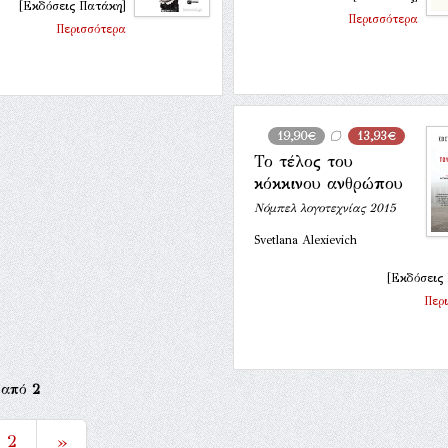
[Εκδόσεις Πατάκη]
Περισσότερα
Περισσότερα
19,90€
13,93€
Το τέλος του
κόκκινου ανθρώπου
Νόμπελ λογοτεχνίας 2015
Svetlana Alexievich
[Εκδόσεις
Περ
από
2
2
»