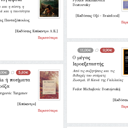
Fyodor Mikhailovich
Dostoevsky
 και η πίστη, η
ά και η ταυτότητα
[Εκδόσεις Οξύ - Brainfood]
ας Πανταζόπουλος
Περ
[Εκδόσεις Επίκεντρο Α.Ε.]
Περισσότερα
11,00€
9,90€
Ο μέγας
Ιεροεξεταστής
Από τις συζητήσεις και τις
,00€
5,60€
διδαχές του στάρετς
lia ή ποιήματα
Ζωσιμά. Η Κανά της Γαλιλαίας
ρόζα
Fedor Michajlovic Dostojevskij
ergeevic Turgenev
[Εκδόσει
[Επίκεντρο]
Περ
Περισσότερα