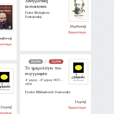
Αινιγματική
αυτοκτονία
Fedor Michajlovic
Dostojevskij
[Ηριδανός]
Περισσότερα
κοβόστη]
ισσότερα
18,00€
12,60€
Το ημερολόγιο του
συγγραφέα
Α΄ μέρος – Β΄ μέρος 1873 –
1876
Fyodor Mikhailovich Dostoevsky
[Αρμός]
[Αρμός]
Περισσότερα
ισσότερα