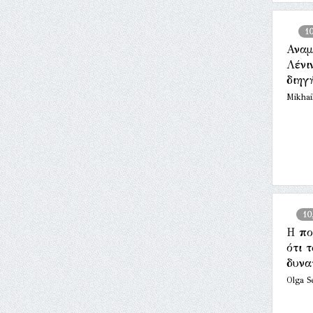
1
Αναμ
Λένι
διηγ
Mikhai
10
Η πο
ότι 
δυνα
Olga S