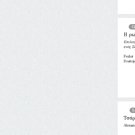
1
Η ρω
Επιλογ
ενός 
Fedor 
Dostoje
5
Τσάρ
Alexan