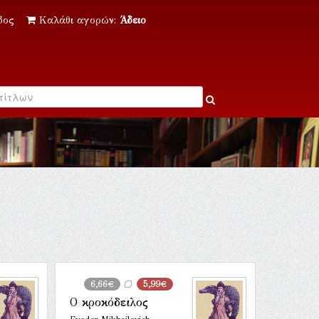
δος
Καλάθι αγορών:
Άδειο
6,66€
5,99€
Ο κροκόδειλος