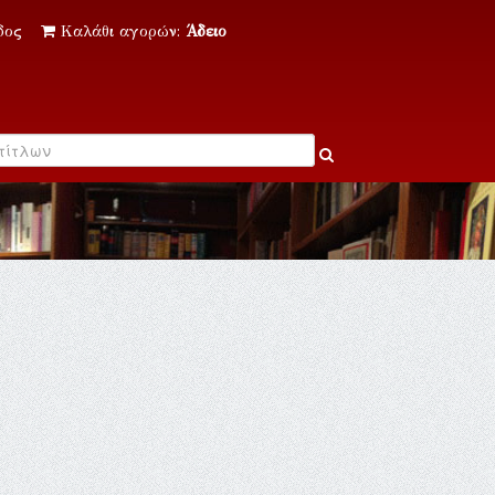
δος
Καλάθι αγορών:
Άδειο