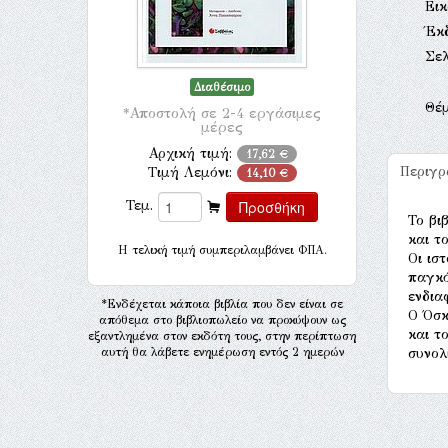
Ει
Έκ
Σελ
Διαθέσιμο
Θέ
*Αποστολή σε 2-4 εργάσιμες
μέρες
Αρχική τιμή:
17,62 €
Περιγ
Τιμή Λεμόνι:
14,10 €
Τεμ.
Το βι
και τ
H τελική τιμή συμπεριλαμβάνει ΦΠΑ.
Οι ισ
παγκό
ενδια
*Ενδέχεται κάποια βιβλία που δεν είναι σε
Ο Όσκ
απόθεμα στο βιβλιοπωλείο να προκύψουν ως
και τ
εξαντλημένα στον εκδότη τους, στην περίπτωση
αυτή θα λάβετε ενημέρωση εντός 2 ημερών
συνολ