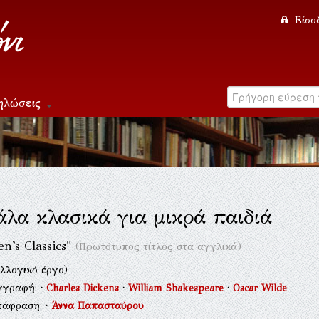
Είσο
ηλώσεις
λα κλασικά για μικρά παιδιά
en's Classics"
(Πρωτότυπος τίτλος στα αγγλικά)
λλογικό έργο)
γγραφή:
·
Charles Dickens
·
William Shakespeare
·
Oscar Wilde
τάφραση:
·
Άννα Παπασταύρου