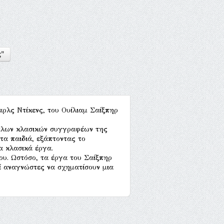
ς"
αρλς Ντίκενς, του Ουίλιαμ Σαίξπηρ
εγάλων κλασικών συγγραφέων της
τα παιδιά, εξάπτοντας το
α κλασικά έργα.
του. Ωστόσο, τα έργα του Σαίξπηρ
ροί αναγνώστες να σχηματίσουν μια