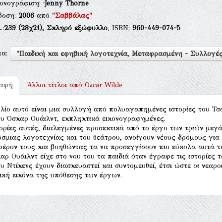
κονογράφιση:
·Jenny Thorne
δοση:
2006
από
"Σαββάλας"
.:
239
(28χ21),
Σκληρό εξώφυλλο
, ISBN:
960-449-074-5
μα:
"Παιδική και εφηβική λογοτεχνία, Μεταφρασμένη - Συλλογέ
ραφή
Άλλοι τίτλοι από
Oscar Wilde
βλίο αυτό είναι μια συλλογή από πολυαγαπημένες ιστορίες του Τσ
ου Όσκαρ Ουάιλντ, εκπληκτικά εικονογραφημένες.
τορίες αυτές, διαλεγμένες προσεκτικά από το έργο των τριών μ
σμιας λογοτεχνίας και του θεάτρου, ανοίγουν νέους δρόμους για 
φέρον τους και βοηθώντας τα να προσεγγίσουν πιο εύκολα αυτά τ
αρ Ουάιλντ είχε στο νου του τα παιδιά όταν έγραφε τις ιστορίες 
ου Ντίκενς έχουν διασκευαστεί και συντομευθεί, έτσι ώστε οι νεα
ική εικόνα της υπόθεσης των έργων.