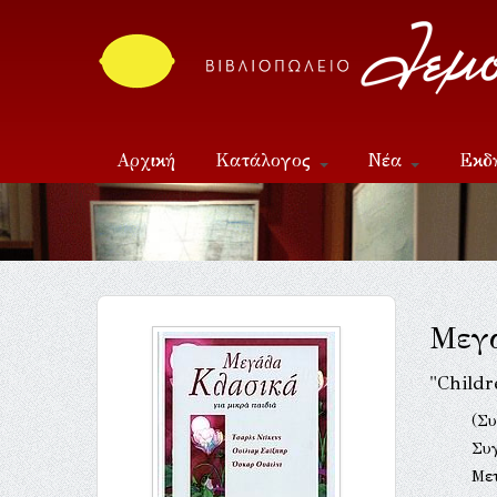
Αρχική
Κατάλογος
Νέα
Εκδ
Επικοινωνία
Μεγά
"Childr
(Συ
Συ
Με