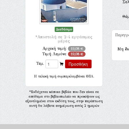
Σελ
Θέ
Διαθέσιμο
Περιγ
*Αποστολή σε 2-4 εργάσιμες
μέρες
Αρχική τιμή:
19,08 €
Μη δι
Τιμή Λεμόνι:
19,08 €
Τεμ.
H τελική τιμή συμπεριλαμβάνει ΦΠΑ.
*Ενδέχεται κάποια βιβλία που δεν είναι σε
απόθεμα στο βιβλιοπωλείο να προκύψουν ως
εξαντλημένα στον εκδότη τους, στην περίπτωση
αυτή θα λάβετε ενημέρωση εντός 2 ημερών