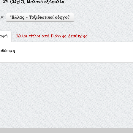
.:
271
(24χ17),
Μαλακό εξώφυλλο
μα:
"Ελλάς - Ταξιδιωτικοί οδηγοί"
ραφή
Άλλοι τίτλοι από
Γιάννης Δεσύπρης
αθέσιμη