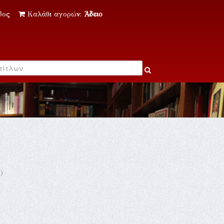
δος
Καλάθι αγορών:
Άδειο
)