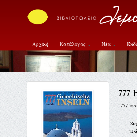
Αρχική
Κατάλογος
Νέα
Εκδ
Επικοινωνία
777 
"777 π
Συ
Έκ