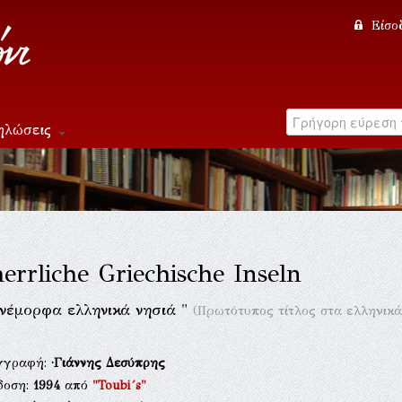
Είσο
ηλώσεις
herrliche Griechische Inseln
ανέμορφα ελληνικά νησιά "
(Πρωτότυπος τίτλος στα ελληνικά
γγραφή:
·Γιάννης Δεσύπρης
δοση:
1994
από
"Toubi´s"