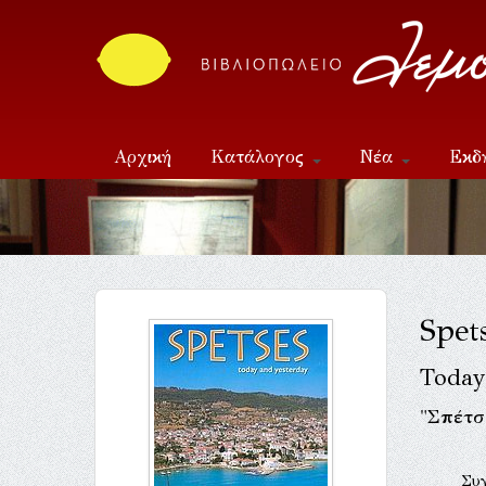
Αρχική
Κατάλογος
Νέα
Εκδ
Επικοινωνία
Spet
Today
"Σπέτσ
Συ