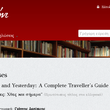
Είσο
ηλώσεις
ses
 and Yesterday: A Complete Traveller's Guide
ες: Χθες και σήμερα"
(Πρωτότυπος τίτλος στα ελληνικά)
γγραφή:
·Γιάννης Δεσύπρης