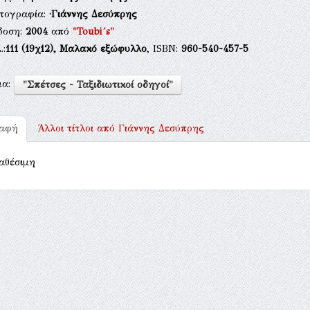
τογραφία:
·Γιάννης Δεσύπρης
δοση:
2004
από
"Toubi´s"
.:
111
(19χ12),
Μαλακό εξώφυλλο
, ISBN:
960-540-457-5
μα:
"Σπέτσες - Ταξιδιωτικοί οδηγοί"
ραφή
Άλλοι τίτλοι από
Γιάννης Δεσύπρης
αθέσιμη