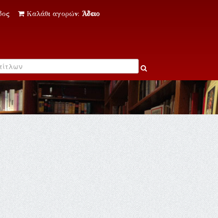
δος
Καλάθι αγορών:
Άδειο