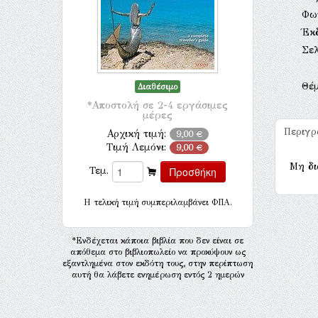
Φω
Έκ
Σελ
Θέ
Διαθέσιμο
*Αποστολή σε 2-4 εργάσιμες
μέρες
Περιγ
Αρχική τιμή:
9,00 €
Τιμή Λεμόνι:
9,00 €
Μη δι
Τεμ.
H τελική τιμή συμπεριλαμβάνει ΦΠΑ.
*Ενδέχεται κάποια βιβλία που δεν είναι σε
απόθεμα στο βιβλιοπωλείο να προκύψουν ως
εξαντλημένα στον εκδότη τους, στην περίπτωση
αυτή θα λάβετε ενημέρωση εντός 2 ημερών