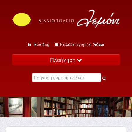
Είσοδος
Καλάθι αγορών:
Άδειο
Πλοήγηση
Αρχική
Κατάλογος
Νέα
Εκδηλώσεις
Επικοινωνία