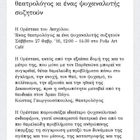
θεατρολόγος κι ένας ψυχαναλυτής
συζητούν
Η Ορέστεια του Αισχύλου.
Ένας θεατρολόγος κι ένα ψυχαναλυτής συζητούν
Σάββατο 27 Φεβρ. ‘16, 12:00 – 14:30 στο Polis Art
Café
Η Ορέστεια, εκτός από την εξαίσια δομή της και το
μέτρο της, που μόνο με τον Παρθενώνα μπορεί να
συγκριθεί, θέτει θεμελιώδη προβλήματα πάνω στο
έγκλημα, την ενοχή, τον Θεό, τον ψυχισμό, το
πολίτευμα, την εξουσία και την ηθική της
Δικαιοσύνης, πριν η ανθρωπότητα μεταβεί από τη
θεοδικία στον Άρειο Πάγο.
Κώστας Γεωργουσόπουλος, Θεατρολόγος
Η Ορέστεια παρουσιάζει ιδιαίτερο ψυχαναλυτικό
ενδιαφέρον, γιατί αναπαριστά θεατρικά ένα από τα
πιο θεμελιώδη προβλήματα της ανθρώπινης
ύπαρξης: τη σύγκρουση μεταξύ των δυνάμεων της
αγάπης και του μίσους, της καταστροφής και της