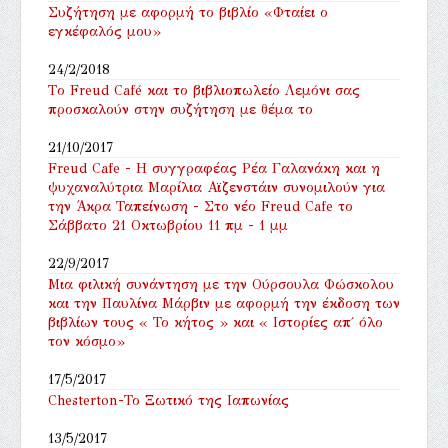
Συζήτηση με αφορμή το βιβλίο «Φταίει ο
εγκέφαλός μου»
24/2/2018
Tο Freud Café και το βιβλιοπωλείο Λεμόνι σας
προσκαλούν στην συζήτηση με θέμα το
21/10/2017
Freud Cafe - Η συγγραφέας Ρέα Γαλανάκη και η
ψυχαναλύτρια Μαρίλια Αϊζενστάιν συνομιλούν για
την Άκρα Ταπείνωση - Στο νέο Freud Cafe το
Σάββατο 21 Οκτωβρίου 11 πμ - 1 μμ
22/9/2017
Μια φιλική συνάντηση με την Ούρσουλα Φώσκολου
και την Παυλίνα Μάρβιν με αφορμή την έκδοση των
βιβλίων τους « Το κήτος » και « Ιστορίες απ΄ όλο
τον κόσμο»
17/5/2017
Chesterton-Το Ξωτικό της Ιαπωνίας
13/5/2017