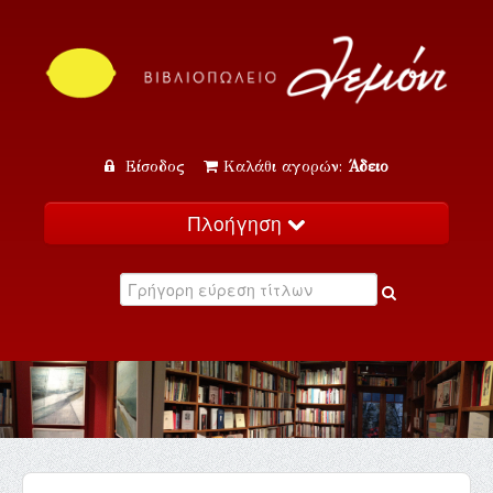
Είσοδος
Καλάθι αγορών:
Άδειο
Πλοήγηση
Αρχική
Κατάλογος
Νέα
Εκδηλώσεις
Επικοινωνία