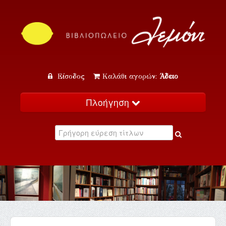
Είσοδος
Καλάθι αγορών:
Άδειο
Πλοήγηση
Αρχική
Κατάλογος
Νέα
Εκδηλώσεις
Επικοινωνία