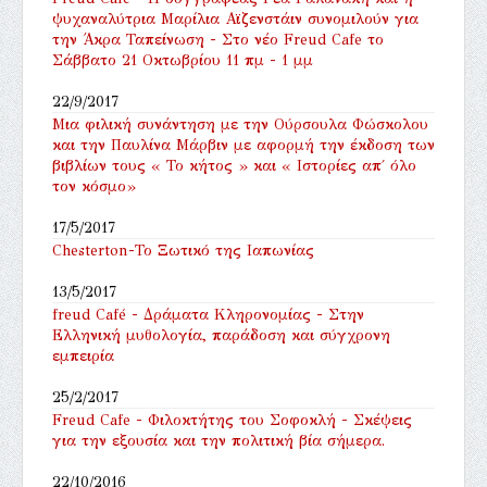
ψυχαναλύτρια Μαρίλια Αϊζενστάιν συνομιλούν για
την Άκρα Ταπείνωση - Στο νέο Freud Cafe το
Σάββατο 21 Οκτωβρίου 11 πμ - 1 μμ
22/9/2017
Μια φιλική συνάντηση με την Ούρσουλα Φώσκολου
και την Παυλίνα Μάρβιν με αφορμή την έκδοση των
βιβλίων τους « Το κήτος » και « Ιστορίες απ΄ όλο
τον κόσμο»
17/5/2017
Chesterton-Το Ξωτικό της Ιαπωνίας
13/5/2017
freud Café - Δράματα Κληρονομίας - Στην
Ελληνική μυθολογία, παράδοση και σύγχρονη
εμπειρία
25/2/2017
Freud Cafe - Φιλοκτήτης του Σοφοκλή - Σκέψεις
για την εξουσία και την πολιτική βία σήμερα.
22/10/2016