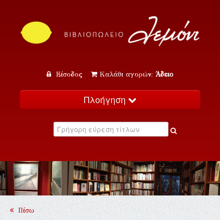
Είσοδος
Καλάθι αγορών:
Άδειο
Πλοήγηση
Αρχική
Κατάλογος
Νέα
Εκδηλώσεις
Επικοινωνία
Πίσω