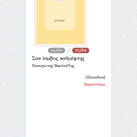
10,15€
10,15€
Σαν ίαμβος καθρέφτης
Παναγιώτης Νικολαΐδης
[Πλανόδιον]
Περισσότερα