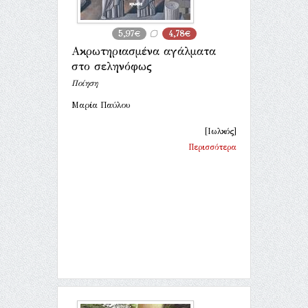
5,97€
4,78€
Ακρωτηριασμένα αγάλματα
στο σεληνόφως
Ποίηση
Μαρία Παύλου
[Ιωλκός]
Περισσότερα