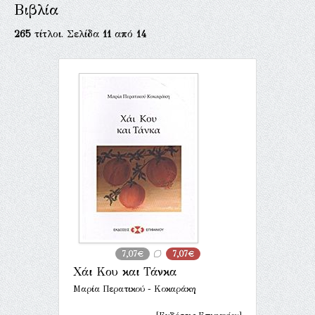
Βιβλία
265
τίτλοι. Σελίδα
11
από
14
7,07€
7,07€
Χάι Κου και Τάνκα
Μαρία Περατικού - Κοκαράκη