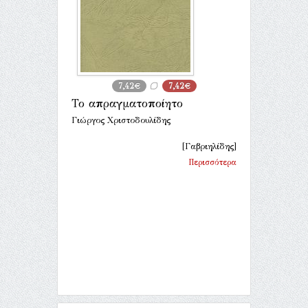
7,42€
7,42€
Το απραγματοποίητο
Γιώργος Χριστοδουλίδης
[Γαβριηλίδης]
Περισσότερα