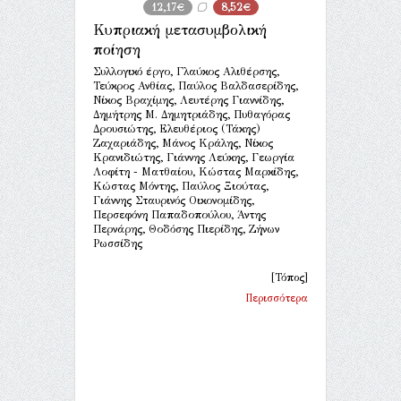
12,17€
8,52€
Κυπριακή μετασυμβολική
ποίηση
Συλλογικό έργο, Γλαύκος Αλιθέρσης,
Τεύκρος Ανθίας, Παύλος Βαλδασερίδης,
Νίκος Βραχίμης, Λευτέρης Γιαννίδης,
Δημήτρης Μ. Δημητριάδης, Πυθαγόρας
Δρουσιώτης, Ελευθέριος (Τάκης)
Ζαχαριάδης, Μάνος Κράλης, Νίκος
Κρανιδιώτης, Γιάννης Λεύκης, Γεωργία
Λοφίτη - Ματθαίου, Κώστας Μαρκίδης,
Κώστας Μόντης, Παύλος Ξιούτας,
Γιάννης Σταυρινός Οικονομίδης,
Περσεφόνη Παπαδοπούλου, Άντης
Περνάρης, Θοδόσης Πιερίδης, Ζήνων
Ρωσσίδης
[Τόπος]
Περισσότερα