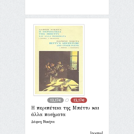
12,17€
12,17€
Η περιπέτεια της Μπέττυ και
άλλα ποιήματα
Δάφνη Νικήτα
[poema]