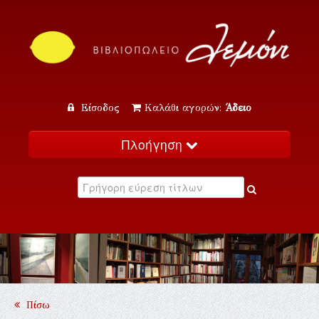
Είσοδος
Καλάθι αγορών:
Άδειο
Πλοήγηση
Αρχική
Κατάλογος
Νέα
Εκδηλώσεις
Επικοινωνία
Πίσω