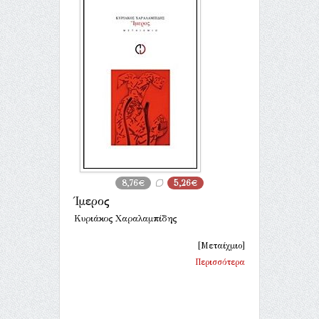
8,76€
5,26€
Ίμερος
Κυριάκος Χαραλαμπίδης
[Μεταίχμιο]
Περισσότερα