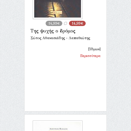
14,93€
14,93€
Της ψυχής ο δρόμος
Σώτος Αθανασιάδης - Λαπαθιώτης
[Ίδμων]
Περισσότερα