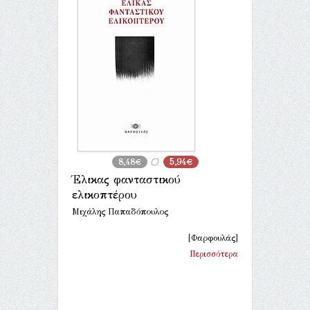
8,48€
5,94€
Έλικας φανταστικού
ελικοπτέρου
Μιχάλης Παπαδόπουλος
[Φαρφουλάς]
Περισσότερα