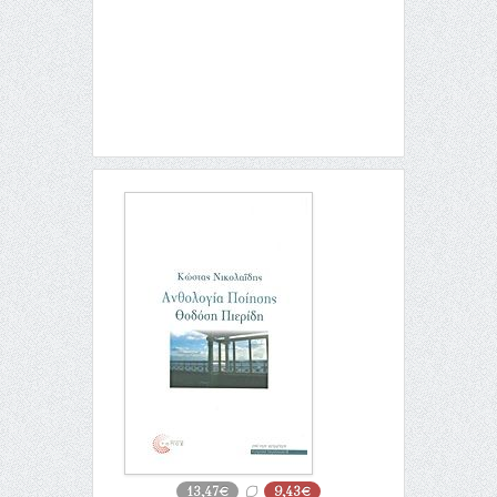
13,47€
9,43€