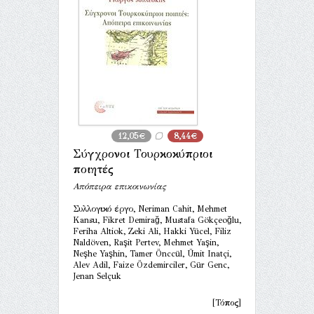
12,05€
8,44€
Σύγχρονοι Τουρκοκύπριοι
ποιητές
Απόπειρα επικοινωνίας
Συλλογικό έργο, Neriman Cahit, Mehmet
Kansu, Fikret Demirağ, Mustafa Gökçeoğlu,
Feriha Altiok, Zeki Ali, Hakki Yücel, Filiz
Naldöven, Raşit Pertev, Mehmet Yaşin,
Neşhe Yaşhin, Tamer Önccül, Ümit Inatçi,
Alev Adil, Faize Özdemirciler, Gür Genc,
Jenan Selçuk
[Τόπος]