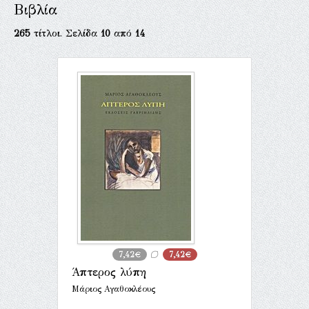
Βιβλία
265
τίτλοι. Σελίδα
10
από
14
7,42€
7,42€
Άπτερος λύπη
Μάριος Αγαθοκλέους