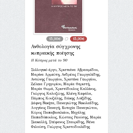
15,90€
15,90€
Ανθολογία σύγχρονης
κυπριακής ποίησης
Η Κύπρος μετά το ΄90
Συλλογικό έργο, Χριστιάνα Αβρααμίδου,
Μαρίνα Αρμεύτη, Ανδρέας Γεωργαλίδης,
Αντώνης Γεωργίου, Χριστίνα Γεωργίου,
Ζέλεια Γρηγορίου, Μαρία Θεριστή,
Μαρία Θωμά, Χριστόδουλος Καλλίνος,
Γιώργος Καλοζώης, Ελένη Κεφάλα,
Πάμπος Κουζάλης, Βάκης Λοϊζίδης,
Δάφνη Νικήτα, Παναγιώτης Νικολαΐδης,
Λογγίνος Παναγή, Ευτυχία Παναγιώτου,
Κύρος Παπαβασιλείου, Μιχάλης
Παπαδόπουλος, Κώστας Ρεούσης, Μαρία
Σιακαλλή, Στέφανος Σταυρίδης, Νένα
Φιλούση, Γιώργος Χριστοδουλίδης