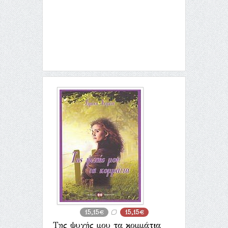
15,15€
15,15€
Της ψυχής μου τα κομμάτια