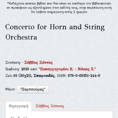
*Ενδέχεται κάποια βιβλία που δεν είναι σε απόθεμα στο βιβλιοπωλείο
να προκύψουν ως εξαντλημένα στον εκδότη τους, στην περίπτωση αυτή
θα λάβετε ενημέρωση εντός 2 ημερών
Concerto for Horn and String
Orchestra
Σύνθεση:
·
Σάββας Ζάννας
Έκδοση:
2010
από
"Παπαγρηγορίου Κ. - Νάκας Χ."
Σελ.:
61
(30χ21),
Σπειροειδές
, ISBN:
979-0-69151-244-9
Θέμα:
"Παρτιτούρες"
Περιγραφή
Σάββας Ζάννας