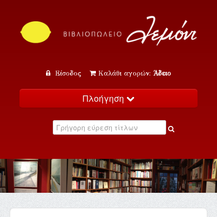
Είσοδος
Καλάθι αγορών:
Άδειο
Πλοήγηση
Αρχική
Κατάλογος
Νέα
Εκδηλώσεις
Επικοινωνία