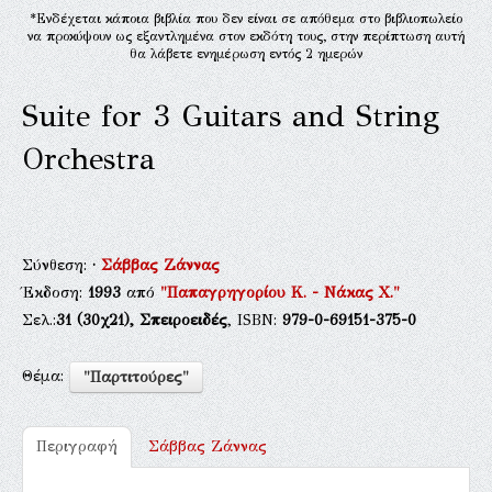
*Ενδέχεται κάποια βιβλία που δεν είναι σε απόθεμα στο βιβλιοπωλείο
να προκύψουν ως εξαντλημένα στον εκδότη τους, στην περίπτωση αυτή
θα λάβετε ενημέρωση εντός 2 ημερών
Suite for 3 Guitars and String
Orchestra
Σύνθεση:
·
Σάββας Ζάννας
Έκδοση:
1993
από
"Παπαγρηγορίου Κ. - Νάκας Χ."
Σελ.:
31
(30χ21),
Σπειροειδές
, ISBN:
979-0-69151-375-0
Θέμα:
"Παρτιτούρες"
Περιγραφή
Σάββας Ζάννας