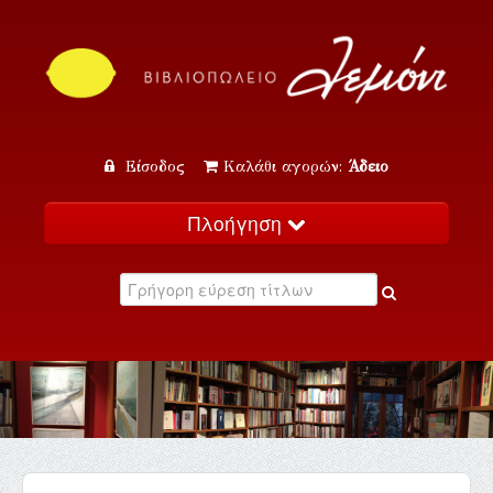
Είσοδος
Καλάθι αγορών:
Άδειο
Πλοήγηση
Αρχική
Κατάλογος
Νέα
Εκδηλώσεις
Επικοινωνία