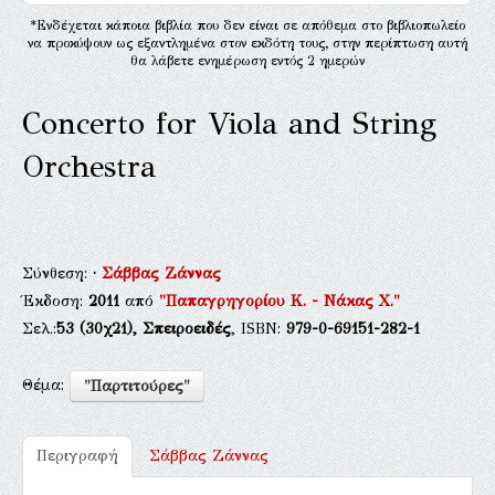
*Ενδέχεται κάποια βιβλία που δεν είναι σε απόθεμα στο βιβλιοπωλείο
να προκύψουν ως εξαντλημένα στον εκδότη τους, στην περίπτωση αυτή
θα λάβετε ενημέρωση εντός 2 ημερών
Concerto for Viola and String
Orchestra
Σύνθεση:
·
Σάββας Ζάννας
Έκδοση:
2011
από
"Παπαγρηγορίου Κ. - Νάκας Χ."
Σελ.:
53
(30χ21),
Σπειροειδές
, ISBN:
979-0-69151-282-1
Θέμα:
"Παρτιτούρες"
Περιγραφή
Σάββας Ζάννας