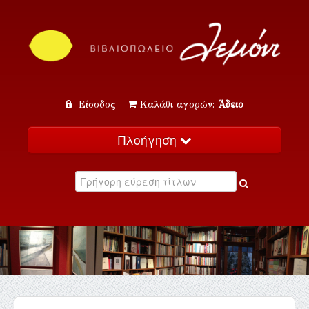
Είσοδος
Καλάθι αγορών:
Άδειο
Πλοήγηση
Αρχική
Κατάλογος
Νέα
Εκδηλώσεις
Επικοινωνία