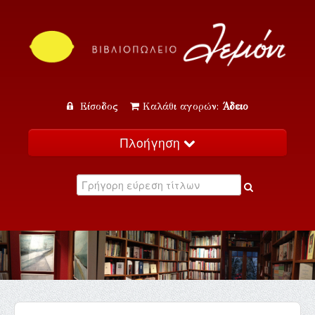
Είσοδος
Καλάθι αγορών:
Άδειο
Πλοήγηση
Αρχική
Κατάλογος
Νέα
Εκδηλώσεις
Επικοινωνία