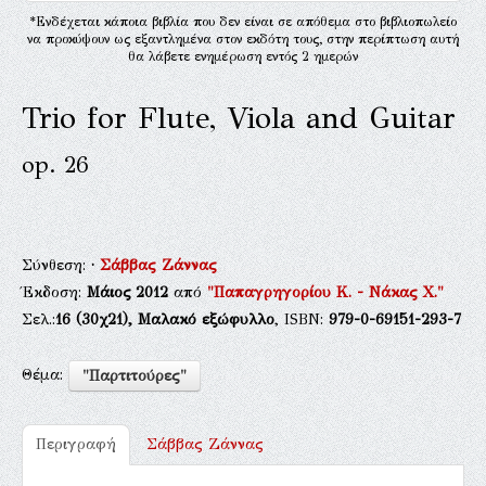
*Ενδέχεται κάποια βιβλία που δεν είναι σε απόθεμα στο βιβλιοπωλείο
να προκύψουν ως εξαντλημένα στον εκδότη τους, στην περίπτωση αυτή
θα λάβετε ενημέρωση εντός 2 ημερών
Trio for Flute, Viola and Guitar
op. 26
Σύνθεση:
·
Σάββας Ζάννας
Έκδοση:
Μάιος 2012
από
"Παπαγρηγορίου Κ. - Νάκας Χ."
Σελ.:
16
(30χ21),
Μαλακό εξώφυλλο
, ISBN:
979-0-69151-293-7
Θέμα:
"Παρτιτούρες"
Περιγραφή
Σάββας Ζάννας