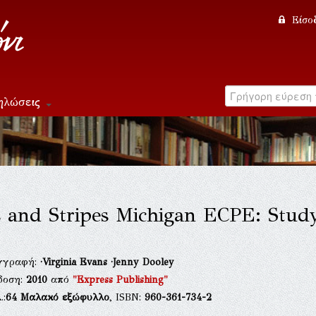
Είσο
ηλώσεις
s and Stripes Michigan ECPE: Stu
γγραφή:
·Virginia Evans
·Jenny Dooley
δοση:
2010
από
"Express Publishing"
.:
64
Μαλακό εξώφυλλο
, ISBN:
960-361-734-2