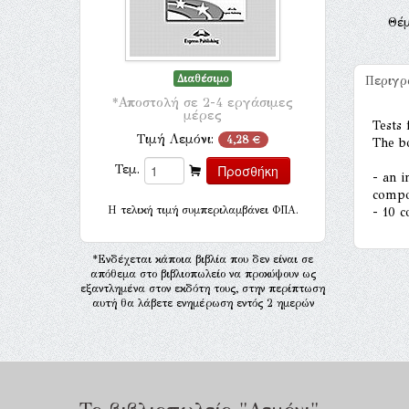
Θέ
Διαθέσιμο
Περιγ
*Αποστολή σε 2-4 εργάσιμες
μέρες
Tests 
Τιμή Λεμόνι:
4,28 €
The b
Τεμ.
- an i
compon
H τελική τιμή συμπεριλαμβάνει ΦΠΑ.
- 10 c
*Ενδέχεται κάποια βιβλία που δεν είναι σε
απόθεμα στο βιβλιοπωλείο να προκύψουν ως
εξαντλημένα στον εκδότη τους, στην περίπτωση
αυτή θα λάβετε ενημέρωση εντός 2 ημερών