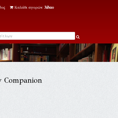
δος
Καλάθι αγορών:
Άδειο
dy Companion