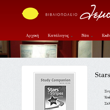
Αρχική
Κατάλογος
Νέα
Εκδ
Επικοινωνία
Star
Συ
Έκ
Σελ