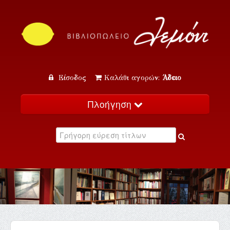
Είσοδος
Καλάθι αγορών:
Άδειο
Πλοήγηση
Αρχική
Κατάλογος
Νέα
Εκδηλώσεις
Επικοινωνία