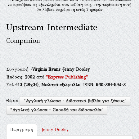
να προκύψουν ως εξαντλημένα στον εκδότη τους, στην περίπτωση αυτή
θα λάβετε ενημέρωση εντός 2 ημερών
Upstream Intermediate
Companion
Συγγραφή:
·Virginia Evans
·Jenny Dooley
Έκδοση:
2002
από
"Express Publishing"
Σελ.:
112
(28χ21),
Μαλακό εξώφυλλο
, ISBN:
960-361-594-3
Θέμα:
"Αγγλική γλώσσα - Διδακτικά βιβλία για ξένους"
"Αγγλική γλώσσα - Σπουδή και διδασκαλία"
Περιγραφή
Jenny Dooley