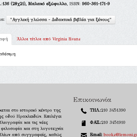
.:
136
(28χ21),
Μαλακό εξώφυλλο
, ISBN:
960-361-171-9
μα:
"Αγγλική γλώσσα - Διδακτικά βιβλία για ξένους"
ραφή
Άλλοι τίτλοι από
Virginia Evans
αθέσιμη
Επικοινωνία
κεται στο ιστορικό κέντρο της
ΤΗΛ.:
210 3451390
ης οδού Ηρακλειδών. Επιλέγει
λιογραφία και τις νέες
ΦΑΞ.:
210 3451910
 φιλοσοφία και στη λογοτεχνία
ιβλίων από συγγραφείς, καθώς
Email:
books@lemoni.g