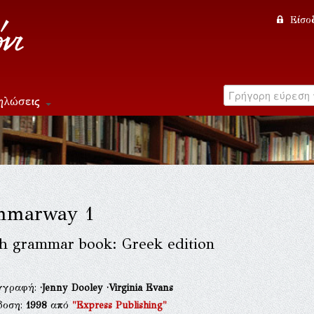
Είσο
ηλώσεις
mmarway 1
sh grammar book: Greek edition
γγραφή:
·Jenny Dooley
·Virginia Evans
δοση:
1998
από
"Express Publishing"