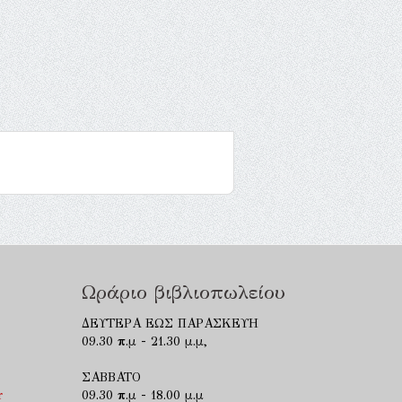
Ωράριο βιβλιοπωλείου
ΔΕΥΤΕΡΑ ΕΩΣ ΠΑΡΑΣΚΕΥΗ
09.30 π.μ - 21.30 μ.μ,
ΣΑΒΒΑΤΟ
r
09.30 π.μ - 18.00 μ.μ