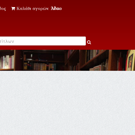
δος
Καλάθι αγορών:
Άδειο