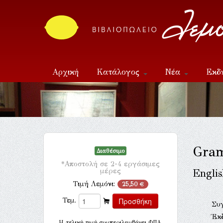
Αρχική
Κατάλογος
Νέα
Εκδ
Επικοινωνία
Gra
Διαθέσιμο
*Αποστολή σε 2-4 εργάσιμες
μέρες
Engli
Τιμή Λεμόνι:
25,50 €
Τεμ.
Συ
Έκ
H τελική τιμή συμπεριλαμβάνει ΦΠΑ.