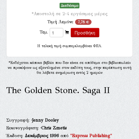
Διαθέσιμο
*Αποστολή σε 2-4 εργάσιμες μέρες
Τιμή Λεμόνι:
7,78 €
Τεμ.
H τελική τιμή συμπεριλαμβάνει ΦΠΑ.
*Ενδέχεται κάποια βιβλία που δεν είναι σε απόθεμα στο βιβλιοπωλείο
να προκύψουν ως εξαντλημένα στον εκδότη τους, στην περίπτωση αυτή
θα λάβετε ενημέρωση εντός 2 ημερών
The Golden Stone. Saga II
Συγγραφή:
·Jenny Dooley
Εικονογράφιση:
·Chris Zmetis
Έκδοση:
Δεκέμβριος 1996
από
"Express Publishing"