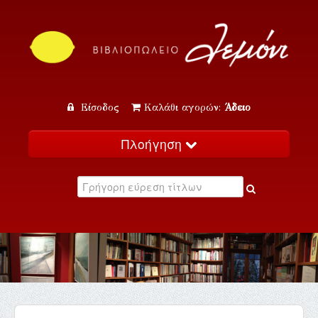
Είσοδος
Καλάθι αγορών:
Άδειο
Πλοήγηση
Αρχική
Κατάλογος
Νέα
Εκδηλώσεις
Επικοινωνία