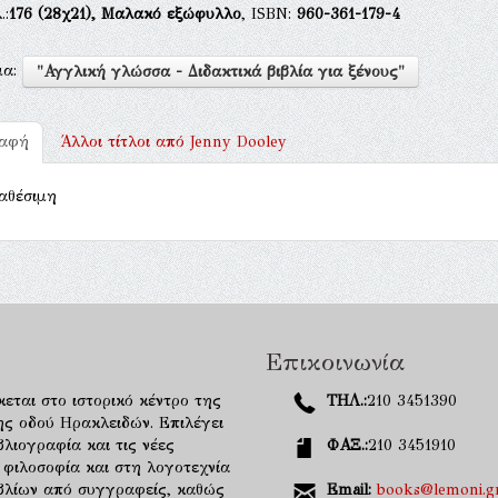
.:
176
(28χ21),
Μαλακό εξώφυλλο
, ISBN:
960-361-179-4
μα:
"Αγγλική γλώσσα - Διδακτικά βιβλία για ξένους"
ραφή
Άλλοι τίτλοι από
Jenny Dooley
αθέσιμη
Επικοινωνία
κεται στο ιστορικό κέντρο της
ΤΗΛ.:
210 3451390
ης οδού Ηρακλειδών. Επιλέγει
λιογραφία και τις νέες
ΦΑΞ.:
210 3451910
 φιλοσοφία και στη λογοτεχνία
ιβλίων από συγγραφείς, καθώς
Email:
books@lemoni.g