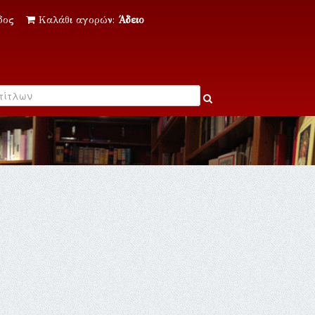
δος
Καλάθι αγορών:
Άδειο