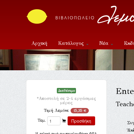
Αρχική
Κατάλογος
Νέα
Εκδ
Επικοινωνία
Ente
Διαθέσιμο
*Αποστολή σε 2-4 εργάσιμες
μέρες
Teach
Τιμή Λεμόνι:
15,35 €
Τεμ.
Συ
Έκ
H τελική τιμή συμπεριλαμβάνει ΦΠΑ.