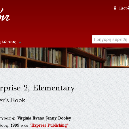
Είσο
ηλώσεις
rprise 2, Elementary
er's Book
γγραφή:
·Virginia Evans
·Jenny Dooley
δοση:
1999
από
"Express Publishing"