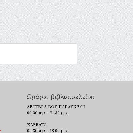
Ωράριο βιβλιοπωλείου
ΔΕΥΤΕΡΑ ΕΩΣ ΠΑΡΑΣΚΕΥΗ
09.30 π.μ - 21.30 μ.μ,
ΣΑΒΒΑΤΟ
r
09.30 π.μ - 18.00 μ.μ