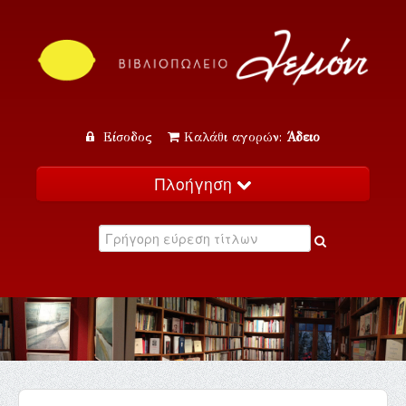
Είσοδος
Καλάθι αγορών:
Άδειο
Πλοήγηση
Αρχική
Κατάλογος
Νέα
Εκδηλώσεις
Επικοινωνία