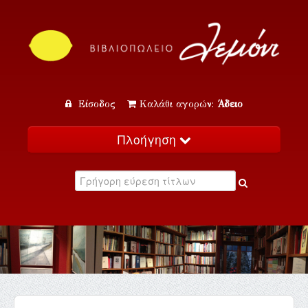
Είσοδος
Καλάθι αγορών:
Άδειο
Πλοήγηση
Αρχική
Κατάλογος
Νέα
Εκδηλώσεις
Επικοινωνία