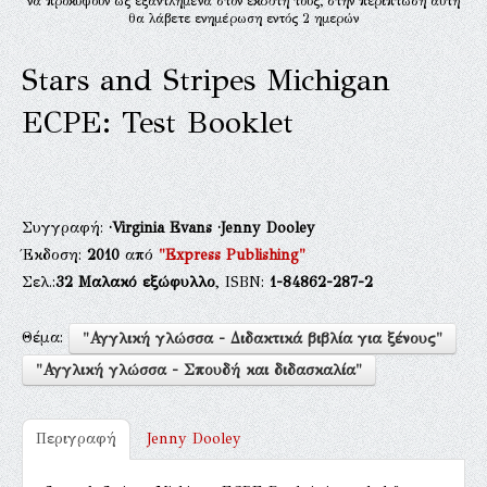
να προκύψουν ως εξαντλημένα στον εκδότη τους, στην περίπτωση αυτή
θα λάβετε ενημέρωση εντός 2 ημερών
Stars and Stripes Michigan
ECPE: Test Booklet
Συγγραφή:
·Virginia Evans
·Jenny Dooley
Έκδοση:
2010
από
"Express Publishing"
Σελ.:
32
Μαλακό εξώφυλλο
, ISBN:
1-84862-287-2
Θέμα:
"Αγγλική γλώσσα - Διδακτικά βιβλία για ξένους"
"Αγγλική γλώσσα - Σπουδή και διδασκαλία"
Περιγραφή
Jenny Dooley