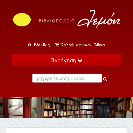
Είσοδος
Καλάθι αγορών:
Άδειο
Πλοήγηση
Αρχική
Κατάλογος
Νέα
Εκδηλώσεις
Επικοινωνία