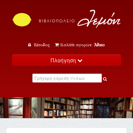
Είσοδος
Καλάθι αγορών:
Άδειο
Πλοήγηση
Αρχική
Κατάλογος
Νέα
Εκδηλώσεις
Επικοινωνία