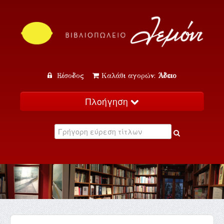
Είσοδος
Καλάθι αγορών:
Άδειο
Πλοήγηση
Αρχική
Κατάλογος
Νέα
Εκδηλώσεις
Επικοινωνία