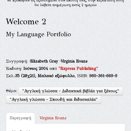
να προκύψουν ως εξαντλημένα στον εκδότη τους, στην περίπτωση αυτή
θα λάβετε ενημέρωση εντός 2 ημερών
Welcome 2
My Language Portfolio
Συγγραφή:
·Elizabeth Gray
·Virginia Evans
Έκδοση:
Ιούνιος 2004
από
"Express Publishing"
Σελ.:
35
(28χ21),
Μαλακό εξώφυλλο
, ISBN:
960-361-669-9
Θέμα:
"Αγγλική γλώσσα - Διδακτικά βιβλία για ξένους"
"Αγγλική γλώσσα - Σπουδή και διδασκαλία"
Περιγραφή
Virginia Evans