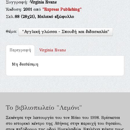
Συγγραφή:
·Virginia Evans
Έκδοση:
2001
από
"Express Publishing"
Σελ.:
88
(28χ21),
Μαλακό εξώφυλλο
Θέμα:
"Αγγλική γλώσσα - Σπουδή και διδασκαλία"
Περιγραφή
Virginia Evans
Μη διαθέσιμη
Το βιβλιοπωλείο "Λεμόνι"
Ξεκίνησε την λειτουργία του τον Μάιο του 1998. Βρίσκεται
στο ιστορικό κέντρο της Αθήνας στην περιοχή του θησείου,
στον πεζόδρομο της οδού Ηρακλειδών. Επιλέγει πάντα τους