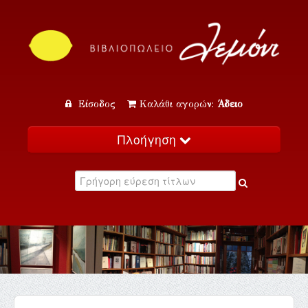
Είσοδος
Καλάθι αγορών:
Άδειο
Πλοήγηση
Αρχική
Κατάλογος
Νέα
Εκδηλώσεις
Επικοινωνία