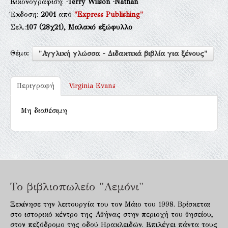
Εικονογράφιση:
·Terry Wilson
·Nathan
Έκδοση:
2001
από
"Express Publishing"
Σελ.:
107
(28χ21),
Μαλακό εξώφυλλο
Θέμα:
"Αγγλική γλώσσα - Διδακτικά βιβλία για ξένους"
Περιγραφή
Virginia Evans
Μη διαθέσιμη
Το βιβλιοπωλείο "Λεμόνι"
Ξεκίνησε την λειτουργία του τον Μάιο του 1998. Βρίσκεται
στο ιστορικό κέντρο της Αθήνας στην περιοχή του θησείου,
στον πεζόδρομο της οδού Ηρακλειδών. Επιλέγει πάντα τους