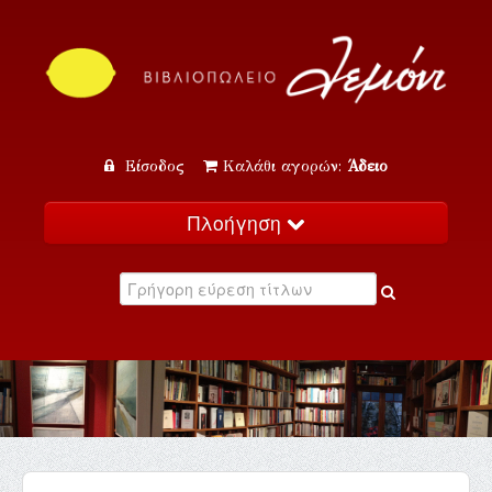
Είσοδος
Καλάθι αγορών:
Άδειο
Πλοήγηση
Αρχική
Κατάλογος
Νέα
Εκδηλώσεις
Επικοινωνία